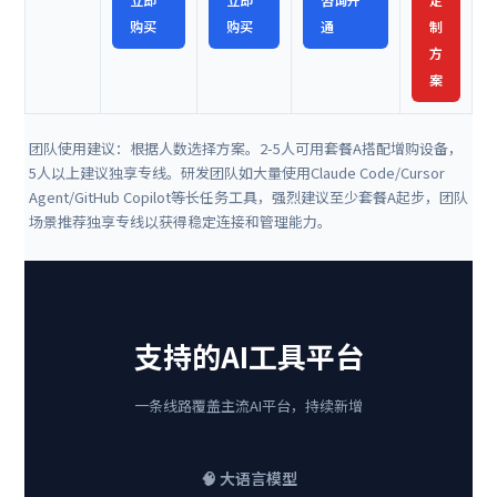
购买
购买
通
制
方
案
团队使用建议：根据人数选择方案。2-5人可用套餐A搭配增购设备，
5人以上建议独享专线。研发团队如大量使用Claude Code/Cursor
Agent/GitHub Copilot等长任务工具，强烈建议至少套餐A起步，团队
场景推荐独享专线以获得稳定连接和管理能力。
支持的AI工具平台
一条线路覆盖主流AI平台，持续新增
🧠 大语言模型