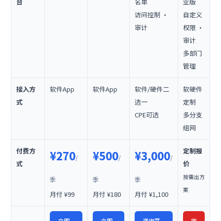
台
名单
业版
访问控制 ·
自定义
审计
权限 ·
审计
多部门
管理
接入方
软件App
软件App
软件/硬件二
软硬件
式
选一
定制
CPE可选
多分支
组网
付费方
定制报
¥270
¥500
¥3,000
/
/
/
式
价
按需出方
季
季
季
案
月付 ¥99
月付 ¥180
月付 ¥1,100
立即
立即
咨询开
定