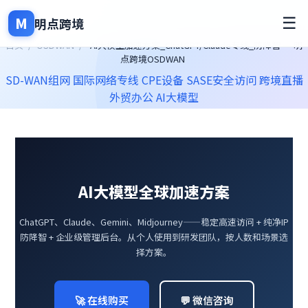
M
☰
明点跨境
首页
/
OSDWAN
/
AI大模型加速方案_ChatGPT/Claude专线_防降智 — 明
点跨境OSDWAN
SD-WAN组网
国际网络专线
CPE设备
SASE安全访问
跨境直播
外贸办公
AI大模型
AI大模型全球加速方案
ChatGPT、Claude、Gemini、Midjourney——稳定高速访问 + 纯净IP
防降智 + 企业级管理后台。从个人使用到研发团队，按人数和场景选
择方案。
🚀 在线购买
💬 微信咨询