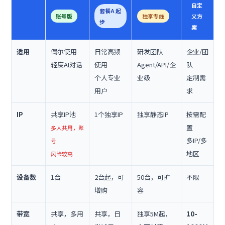
自定
套餐A 起
账号版
独享专线
义方
步
案
适用
偶尔使用
日常高频
研发团队
企业/团
轻度AI对话
使用
Agent/API/企
队
个人专业
业级
定制需
用户
求
IP
共享IP池
1个独享IP
独享静态IP
按需配
置
多人共用，账
多IP/多
号
地区
风险较高
设备数
1台
2台起，可
50台，可扩
不限
增购
容
带宽
共享，多用
共享，日
独享5M起，
10-