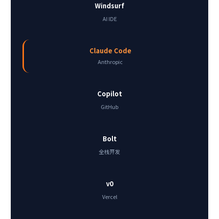
Windsurf
AI IDE
Claude Code
Anthropic
Copilot
GitHub
Bolt
全栈开发
v0
Vercel