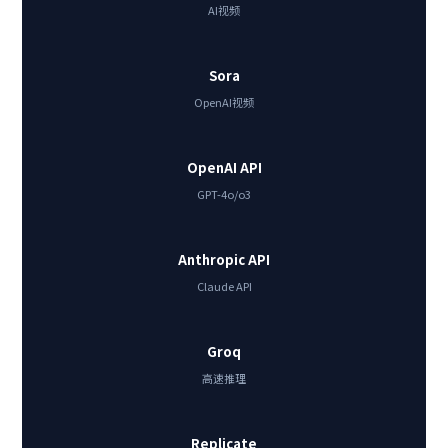
AI视频
Sora
OpenAI视频
OpenAI API
GPT-4o/o3
Anthropic API
Claude API
Groq
高速推理
Replicate