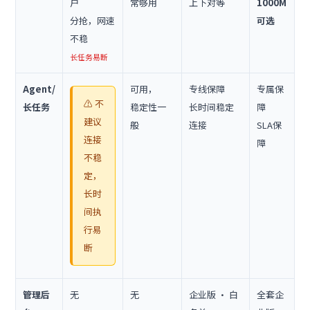
户
常够用
上下对等
1000M
分抢，网速
可选
不稳
长任务易断
Agent/
可用，
专线保障
专属保
⚠️ 不
长任务
稳定性一
长时间稳定
障
建议
般
连接
SLA保
连接
障
不稳
定，
长时
间执
行易
断
管理后
无
无
企业版 · 白
全套企