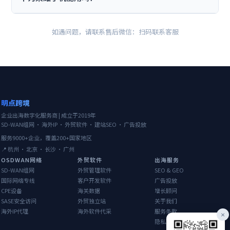
如遇问题，请联系售后微信：扫码联系客服
明点跨境
企业出海数字化服务商 | 成立于2019年
SD-WAN组网 · 海外IP · 外贸软件 · 建站SEO · 广告投放
服务9000+企业，覆盖200+国家地区
📍 杭州 · 北京 · 长沙 · 广州
OSDWAN网络
外贸软件
出海服务
SD-WAN组网
外贸管理软件
SEO & GEO
国际网络专线
客户开发软件
广告投放
CPE设备
海关数据
增长顾问
SASE安全访问
外贸独立站
关于我们
海外IP代理
海外软件代采
服务条款
×
隐私政策