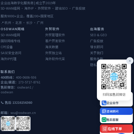
企业出海数字化服务商 | 成立于2019年
SD-WAN组网 · 海外IP · 外贸软件 · 建站SEO · 广告投放
服务9000+企业，覆盖200+国家地区
📍 杭州 · 北京 · 长沙 · 广州
OSDWAN网络
外贸软件
出海服务
SD-WAN组网
外贸管理软件
SEO & GEO
国际网络专线
客户开发软件
广告投放
CPE设备
海关数据
增长顾问
SASE安全访问
外贸独立站
关于我们
海外IP代理
海外软件代采
服务条款
×
隐私政策
联系我们
400热线：
400-0606-936
企业/渠道：
173-5717-8761
售前微信：
osdwan1 /
osdwan
扫码加售前微信
400热线
📞 售后 13216156360
企业合作
咨询顾问
邮箱：
wu@osdwan.cn
售后客服
🛒
在线下单