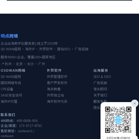
明点跨境
企业出海数字化服务商 | 成立于2019年
SD-WAN组网 · 海外IP · 外贸软件 · 建站SEO · 广告投放
服务9000+企业，覆盖200+国家地区
📍 杭州 · 北京 · 长沙 · 广州
OSDWAN网络
外贸软件
出海服务
SD-WAN组网
外贸管理软件
SEO & GEO
国际网络专线
客户开发软件
广告投放
CPE设备
海关数据
增长顾问
SASE安全访问
外贸独立站
关于我们
海外IP代理
海外软件代采
服务条款
×
隐私政策
联系我们
400热线：
400-0606-936
企业/渠道：
173-5717-8761
售前微信：
osdwan1 /
osdwan
扫码加售前微信