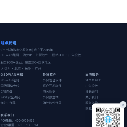
明点跨境
企业出海数字化服务商 | 成立于2019年
SD-WAN组网 · 海外IP · 外贸软件 · 建站SEO · 广告投放
服务9000+企业，覆盖200+国家地区
📍 杭州 · 北京 · 长沙 · 广州
OSDWAN网络
外贸软件
出海服务
SD-WAN组网
外贸管理软件
SEO & GEO
国际网络专线
客户开发软件
广告投放
CPE设备
海关数据
增长顾问
SASE安全访问
外贸独立站
关于我们
海外IP代理
海外软件代采
服务条款
×
隐私政策
联系我们
400热线：
400-0606-936
企业/渠道：
173-5717-8761