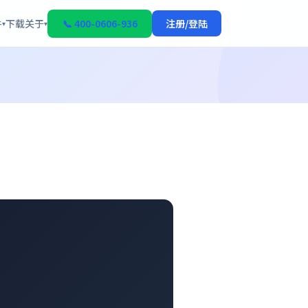
件
下载
关于
📞 400-0606-936
注册/登陆
▾
▾