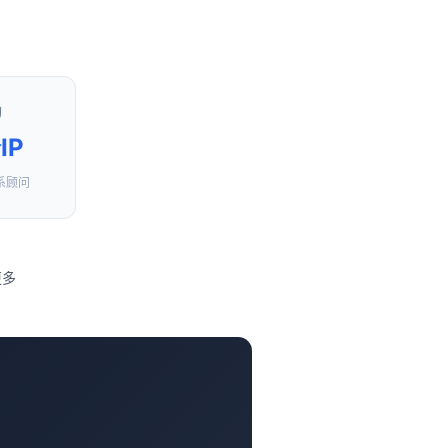
购
IP
系顾问
更多