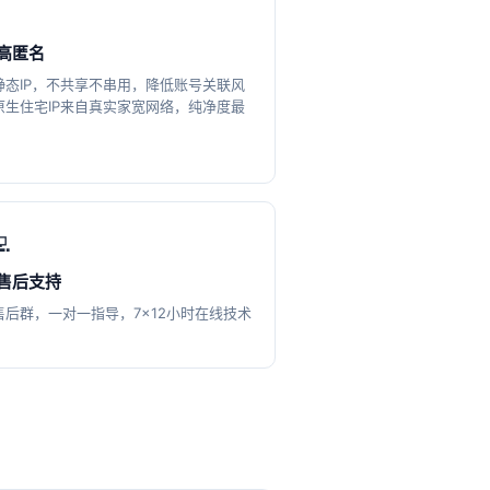
高匿名
静态IP，不共享不串用，降低账号关联风
原生住宅IP来自真实家宽网络，纯净度最
💻
售后支持
售后群，一对一指导，7×12小时在线技术