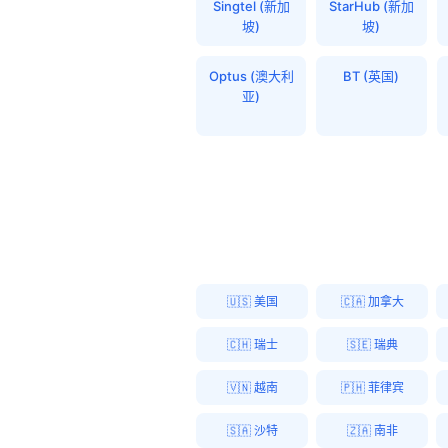
Singtel (新加
StarHub (新加
坡)
坡)
Optus (澳大利
BT (英国)
亚)
🇺🇸 美国
🇨🇦 加拿大
🇨🇭 瑞士
🇸🇪 瑞典
🇻🇳 越南
🇵🇭 菲律宾
🇸🇦 沙特
🇿🇦 南非