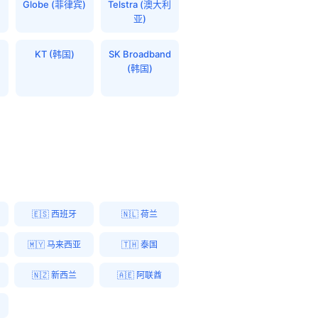
Globe (菲律宾)
Telstra (澳大利
亚)
KT (韩国)
SK Broadband
(韩国)
🇪🇸 西班牙
🇳🇱 荷兰
🇲🇾 马来西亚
🇹🇭 泰国
🇳🇿 新西兰
🇦🇪 阿联酋