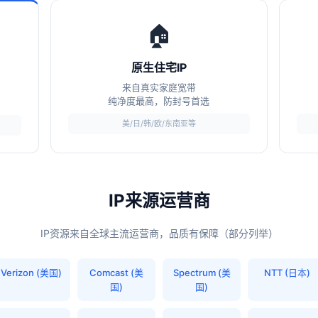
🏠
原生住宅IP
来自真实家庭宽带
纯净度最高，防封号首选
美/日/韩/欧/东南亚等
IP来源运营商
IP资源来自全球主流运营商，品质有保障（部分列举）
Verizon (美国)
Comcast (美
Spectrum (美
NTT (日本)
国)
国)