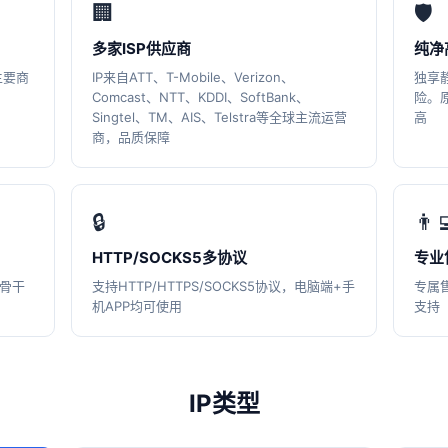
🏢
🛡️
多家ISP供应商
纯净
主要商
IP来自ATT、T-Mobile、Verizon、
独享
Comcast、NTT、KDDI、SoftBank、
险。
Singtel、TM、AIS、Telstra等全球主流运营
高
商，品质保障
🔒
👨‍
HTTP/SOCKS5多协议
专业
球骨干
支持HTTP/HTTPS/SOCKS5协议，电脑端+手
专属
机APP均可使用
支持
IP类型