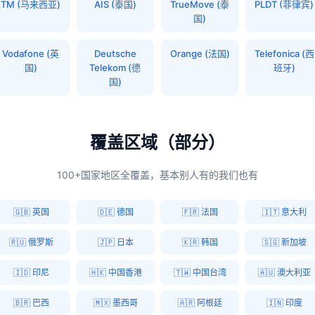
TM (马来西亚)
AIS (泰国)
TrueMove (泰
PLDT (菲律宾)
国)
Vodafone (英
Deutsche
Orange (法国)
Telefonica (西
国)
Telekom (德
班牙)
国)
覆盖区域（部分）
100+国家地区全覆盖，基本别人有的我们也有
🇬🇧 英国
🇩🇪 德国
🇫🇷 法国
🇮🇹 意大利
🇷🇺 俄罗斯
🇯🇵 日本
🇰🇷 韩国
🇸🇬 新加坡
🇮🇩 印尼
🇭🇰 中国香港
🇹🇼 中国台湾
🇦🇺 澳大利亚
🇧🇷 巴西
🇲🇽 墨西哥
🇦🇷 阿根廷
🇮🇳 印度