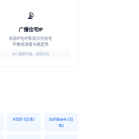
📡
广播住宅IP
机房IP在IP库显示为住宅
平衡纯净度与稳定性
60+国家可选，高性价比
KDDI (日本)
SoftBank (日
本)