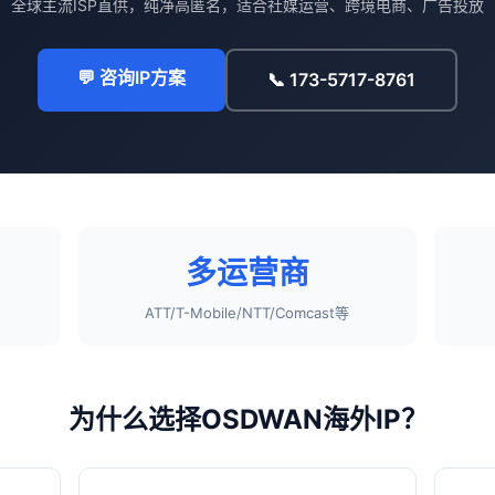
全球主流ISP直供，纯净高匿名，适合社媒运营、跨境电商、广告投放
💬 咨询IP方案
📞 173-5717-8761
多运营商
ATT/T-Mobile/NTT/Comcast等
为什么选择OSDWAN海外IP？