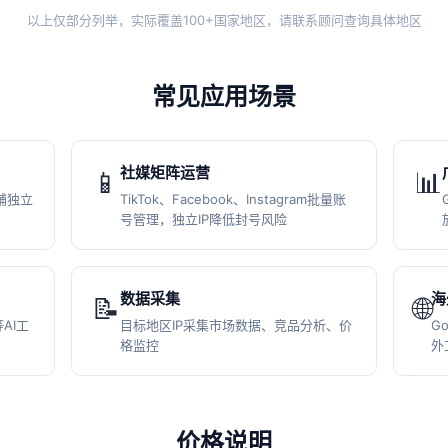
以上仅部分列举，实际覆盖100+国家地区，请联系顾问查询具体地区
常见应用场景
社媒矩阵运营
📱
📊
店铺独立
TikTok、Facebook、Instagram批量账
号管理，独立IP降低封号风险
数据采集
海
📝
🌐
等AI工
目标地区IP采集市场数据、竞品分析、价
G
格监控
外
价格说明