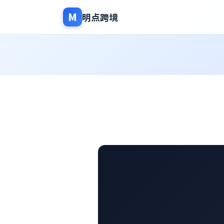
M
明点跨境