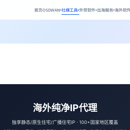
首页
OSDWAN
社媒工具
外贸软件
出海服务
海外软
▾
▾
▾
▾
海外纯净IP代理
独享静态/原生住宅/广播住宅IP · 100+国家地区覆盖