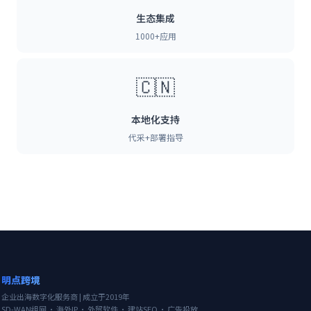
生态集成
1000+应用
🇨🇳
本地化支持
代采+部署指导
明点跨境
企业出海数字化服务商 | 成立于2019年
SD-WAN组网 · 海外IP · 外贸软件 · 建站SEO · 广告投放