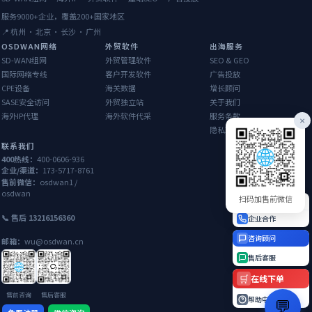
服务9000+企业，覆盖200+国家地区
📍 杭州 · 北京 · 长沙 · 广州
OSDWAN网络
外贸软件
出海服务
SD-WAN组网
外贸管理软件
SEO & GEO
国际网络专线
客户开发软件
广告投放
CPE设备
海关数据
增长顾问
SASE安全访问
外贸独立站
关于我们
海外IP代理
海外软件代采
服务条款
×
隐私政策
联系我们
400热线：
400-0606-936
企业/渠道：
173-5717-8761
售前微信：
osdwan1 /
osdwan
扫码加售前微信
400热线
📞 售后 13216156360
企业合作
咨询顾问
邮箱：
wu@osdwan.cn
售后客服
🛒
在线下单
售前咨询
售后客服
帮助中心
💬