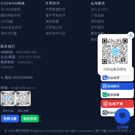
OSDWAN网络
外贸软件
出海服务
SD-WAN组网
外贸管理软件
SEO & GEO
国际网络专线
客户开发软件
广告投放
CPE设备
海关数据
增长顾问
SASE安全访问
外贸独立站
关于我们
海外IP代理
海外软件代采
服务条款
×
隐私政策
联系我们
400热线：
400-0606-936
企业/渠道：
173-5717-8761
售前微信：
osdwan1 /
osdwan
扫码加售前微信
400热线
📞 售后 13216156360
企业合作
咨询顾问
邮箱：
wu@osdwan.cn
售后客服
🛒
在线下单
售前咨询
售后客服
帮助中心
💬
免费注册
微信咨询
在线客服
© 2026 明点跨境 Mingdian Crossborder. All rights reserved. | 浙ICP备2024130704号-1