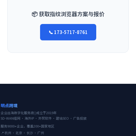
📦 获取指纹浏览器方案与报价
📞 173-5717-8761
明点跨境
企业出海数字化服务商 | 成立于2019年
SD-WAN组网 · 海外IP · 外贸软件 · 建站SEO · 广告投放
服务9000+企业，覆盖200+国家地区
📍 杭州 · 北京 · 长沙 · 广州