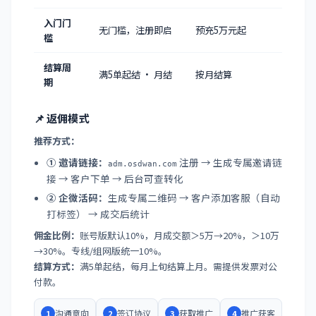
入门门
无门槛，注册即启
预充5万元起
槛
结算周
满5单起结 · 月结
按月结算
期
📌 返佣模式
推荐方式：
① 邀请链接：
注册 → 生成专属邀请链
adm.osdwan.com
接 → 客户下单 → 后台可查转化
② 企微活码：
生成专属二维码 → 客户添加客服（自动
打标签） → 成交后统计
佣金比例：
账号版默认10%，月成交额＞5万→20%，＞10万
→30%。专线/组网版统一10%。
结算方式：
满5单起结，每月上旬结算上月。需提供发票对公
付款。
沟通意向
签订协议
获取推广
推广获客
1
2
3
4