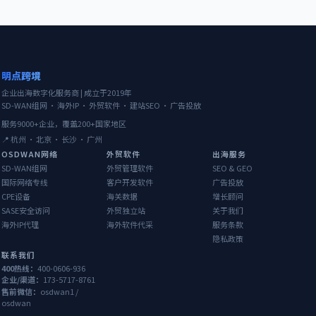
明点跨境
企业出海数字化服务商 | 成立于2019年
SD-WAN组网 · 海外IP · 外贸软件 · 建站SEO · 广告投放
服务9000+企业，覆盖200+国家地区
📍 杭州 · 北京 · 长沙 · 广州
OSDWAN网络
外贸软件
出海服务
SD-WAN组网
外贸管理软件
SEO & GEO
国际网络专线
客户开发软件
广告投放
CPE设备
海关数据
增长顾问
SASE安全访问
外贸独立站
关于我们
海外IP代理
海外软件代采
服务条款
隐私政策
联系我们
400热线：
400-0606-936
企业/渠道：
173-5717-8761
售前微信：
osdwan1 /
osdwan