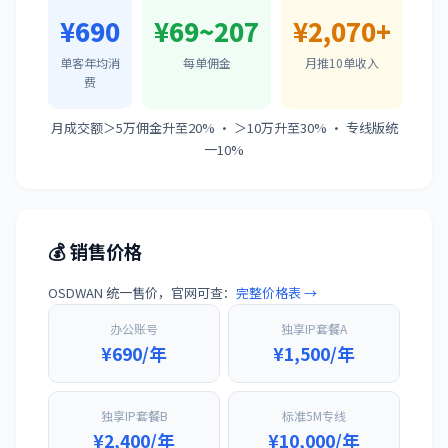
¥690
¥69~207
¥2,070+
单客年均消
每单佣金
月推10单收入
费
月成交额＞5万佣金升至20% · ＞10万升至30% · 专线版统
一10%
💰 销售价格
OSDWAN 统一售价，官网可查：
完整价格表 →
办公账号
独享IP套餐A
¥690/年
¥1,500/年
独享IP套餐B
标准5M专线
¥2,400/年
¥10,000/年