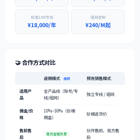
标准10M专线
组网定制
¥18,000/年
¥240/M起
🤝 合作方式对比
返佣模式
预充销售模式
推荐
适用产
全产品线（账号/专
独立专线 / 组网
品
线/组网）
佣金/价
10%~30%（阶梯
阶梯进货价
格
佣金）
售前售
伙伴售前，我方售
我方全程负责
后
后