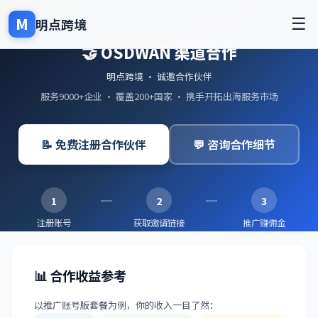
M
☰
明点跨境
🤝 OSDWAN 渠道合作
明点跨境 · 诚邀合作伙伴
服务9000+企业 · 覆盖200+国家 · 携手开拓出海服务市场
📝 免费注册合作伙伴
💬 咨询合作细节
1
2
3
注册账号
获取邀请链接
推广赚佣金
📊 合作收益参考
以推广账号版套餐为例，你的收入一目了然：