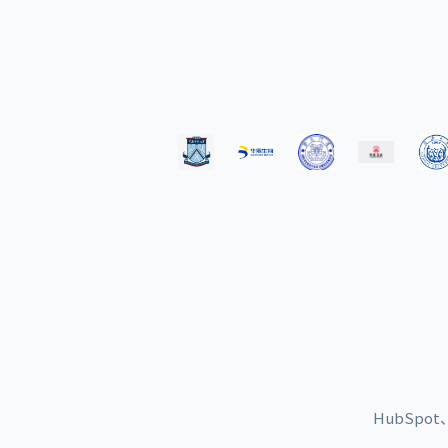
HubSp