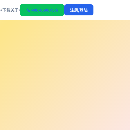
件
下载
关于
📞 400-0606-936
注册/登陆
▾
▾